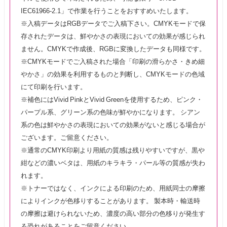
IEC61966-2.1」で作業を行うことをおすすめいたします。
※入稿データはRGBデータでご入稿下さい。CMYKモードで保
存されたデータは、鮮やかさの表現においての効果が感じられ
ません。CMYKで作成後、RGBに変換したデータも同様です。
※CMYKモードでご入稿された場合「印刷の滑らかさ・きめ細
やかさ」の効果を利用するものと判断し、CMYKモードの色域
にて印刷を行います。
※補色にはVivid PinkとVivid Greenを使用するため、ピンク・
パープル系、グリーン系の色味が鮮やかになります。 シアン
系の色は鮮やかさの表現においての効果がないと感じる場合が
ございます。ご留意ください。
※通常のCMYK印刷より用紙の質感は残りやすいですが、黒や
紺などの濃いベタは、用紙のキラキラ・パール等の質感が失わ
れます。
※トナーではなく、インクによる印刷のため、用紙同士の摩擦
によりインクが色移りすることがあります。 製本時・輸送時
の摩擦は避けられないため、濃度の高い部分の色移りが発生す
る恐れがあることをご留意ください。