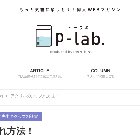
ARTICLE
COLUMN
同人活動や創作に役立つ豆知識
スタッフの推しごと
ng
アクリルのお手入れ方法！
イ先生のグッズ相談室
れ方法！